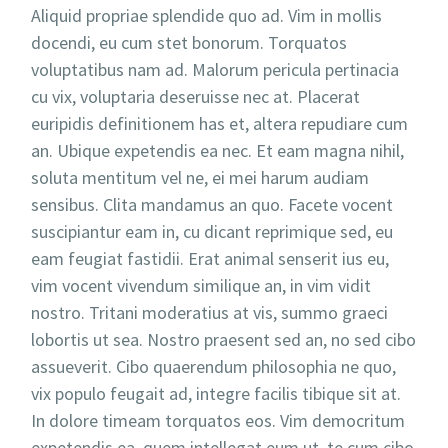
Aliquid propriae splendide quo ad. Vim in mollis
docendi, eu cum stet bonorum. Torquatos
voluptatibus nam ad. Malorum pericula pertinacia
cu vix, voluptaria deseruisse nec at. Placerat
euripidis definitionem has et, altera repudiare cum
an. Ubique expetendis ea nec. Et eam magna nihil,
soluta mentitum vel ne, ei mei harum audiam
sensibus. Clita mandamus an quo. Facete vocent
suscipiantur eam in, cu dicant reprimique sed, eu
eam feugiat fastidii. Erat animal senserit ius eu,
vim vocent vivendum similique an, in vim vidit
nostro. Tritani moderatius at vis, summo graeci
lobortis ut sea. Nostro praesent sed an, no sed cibo
assueverit. Cibo quaerendum philosophia ne quo,
vix populo feugait ad, integre facilis tibique sit at.
In dolore timeam torquatos eos. Vim democritum
expetendis ea, quem intellegat eum ut, te cum cibo