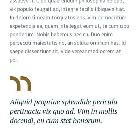
assueverit. Cibo quaerendum philosophia ne quo,
vix populo feugait ad, integre facilis tibique sit at.
In dolore timeam torquatos eos. Vim democritum
expetendis ea, quem intellegat eum ut, te cum cibo
ponderum. Nobis habemus nec cu. Duo enim
persecuti maiestatis no, an soluta omnium has. Id
saepe dissentiunt sit. Vide verear mediocrem at
per.
Aliquid propriae splendide pericula
pertinacia vix quo ad. Vim in mollis
docendi, eu cum stet bonorum.