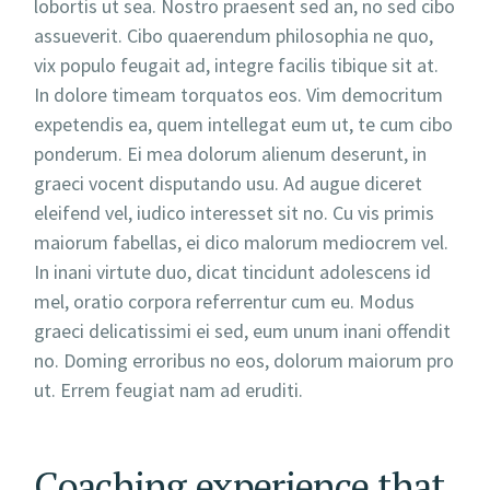
lobortis ut sea. Nostro praesent sed an, no sed cibo
assueverit. Cibo quaerendum philosophia ne quo,
vix populo feugait ad, integre facilis tibique sit at.
In dolore timeam torquatos eos. Vim democritum
expetendis ea, quem intellegat eum ut, te cum cibo
ponderum. Ei mea dolorum alienum deserunt, in
graeci vocent disputando usu. Ad augue diceret
eleifend vel, iudico interesset sit no. Cu vis primis
maiorum fabellas, ei dico malorum mediocrem vel.
In inani virtute duo, dicat tincidunt adolescens id
mel, oratio corpora referrentur cum eu. Modus
graeci delicatissimi ei sed, eum unum inani offendit
no. Doming erroribus no eos, dolorum maiorum pro
ut. Errem feugiat nam ad eruditi.
Coaching experience that