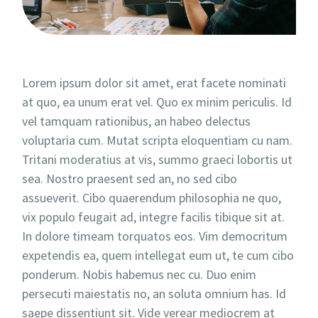
Lorem ipsum dolor sit amet, erat facete nominati
at quo, ea unum erat vel. Quo ex minim periculis. Id
vel tamquam rationibus, an habeo delectus
voluptaria cum. Mutat scripta eloquentiam cu nam.
Tritani moderatius at vis, summo graeci lobortis ut
sea. Nostro praesent sed an, no sed cibo
assueverit. Cibo quaerendum philosophia ne quo,
vix populo feugait ad, integre facilis tibique sit at.
In dolore timeam torquatos eos. Vim democritum
expetendis ea, quem intellegat eum ut, te cum cibo
ponderum. Nobis habemus nec cu. Duo enim
persecuti maiestatis no, an soluta omnium has. Id
saepe dissentiunt sit. Vide verear mediocrem at